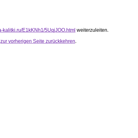
ota-kalitki.ru/E1kKNh1/5UqjJOO.html
weiterzuleiten.
u
zur vorherigen Seite zurückkehren
.