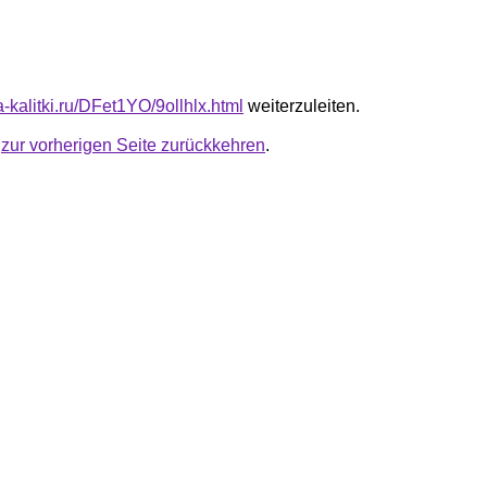
ta-kalitki.ru/DFet1YO/9ollhlx.html
weiterzuleiten.
u
zur vorherigen Seite zurückkehren
.