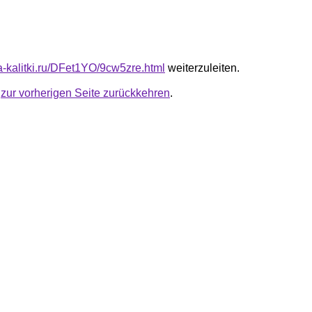
ta-kalitki.ru/DFet1YO/9cw5zre.html
weiterzuleiten.
u
zur vorherigen Seite zurückkehren
.