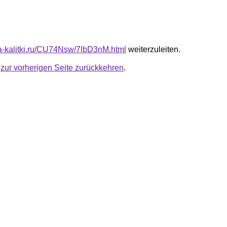
ota-kalitki.ru/CU74Nsw/7lbD3nM.html
weiterzuleiten.
u
zur vorherigen Seite zurückkehren
.