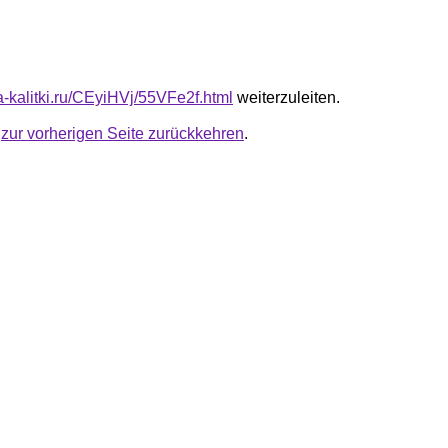
ta-kalitki.ru/CEyiHVj/55VFe2f.html
weiterzuleiten.
u
zur vorherigen Seite zurückkehren
.