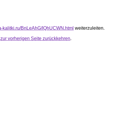
ota-kalitki.ru/BnLeAhG/IQhUCWN.html
weiterzuleiten.
u
zur vorherigen Seite zurückkehren
.