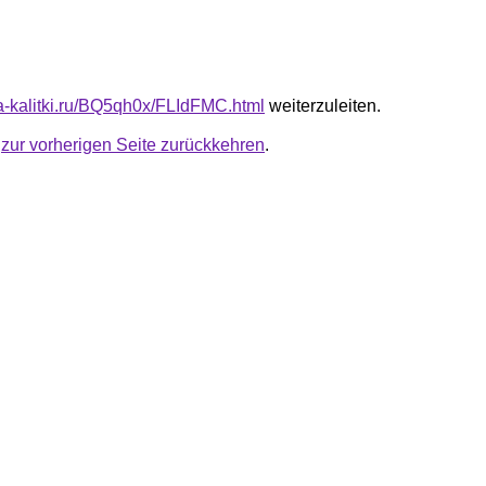
ota-kalitki.ru/BQ5qh0x/FLIdFMC.html
weiterzuleiten.
u
zur vorherigen Seite zurückkehren
.