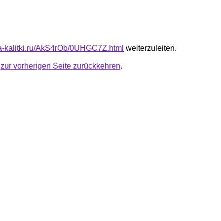
ota-kalitki.ru/AkS4rOb/0UHGC7Z.html
weiterzuleiten.
u
zur vorherigen Seite zurückkehren
.