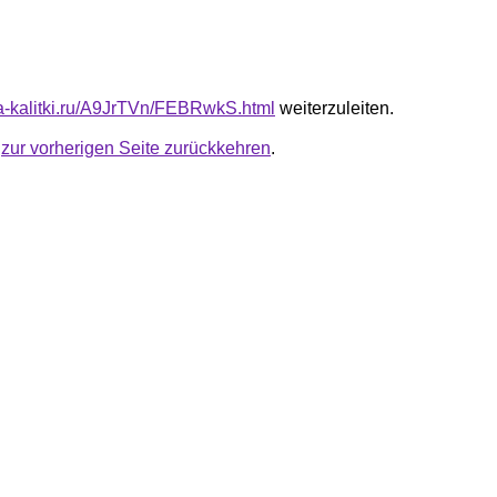
ota-kalitki.ru/A9JrTVn/FEBRwkS.html
weiterzuleiten.
u
zur vorherigen Seite zurückkehren
.