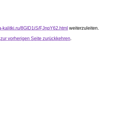
ta-kalitki.ru/8GlD1iS/FJnpY62.html
weiterzuleiten.
u
zur vorherigen Seite zurückkehren
.