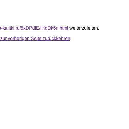
ta-kalitki.ru/5xDPdIE/IHqDk6n.html
weiterzuleiten.
u
zur vorherigen Seite zurückkehren
.