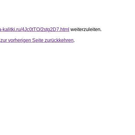
ta-kalitki.ru/4Jc0tTO/2stg2D7.html
weiterzuleiten.
u
zur vorherigen Seite zurückkehren
.