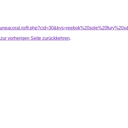
nsiuneacoral.ro/fr.php?cid=30&kys=reebok%20sole%20fury%20x
u
zur vorherigen Seite zurückkehren
.