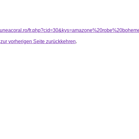
nsiuneacoral.ro/fr.php?cid=30&kys=amazone%20robe%20bohe
u
zur vorherigen Seite zurückkehren
.