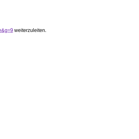
me&g=9
weiterzuleiten.