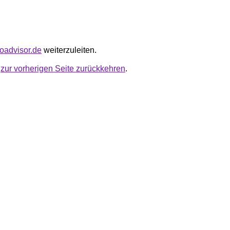
troadvisor.de
weiterzuleiten.
u
zur vorherigen Seite zurückkehren
.